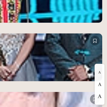
縮
預
放