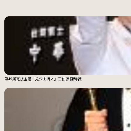
第49屆電視金鐘「兒少主持人」王伯源 陳瑋薇