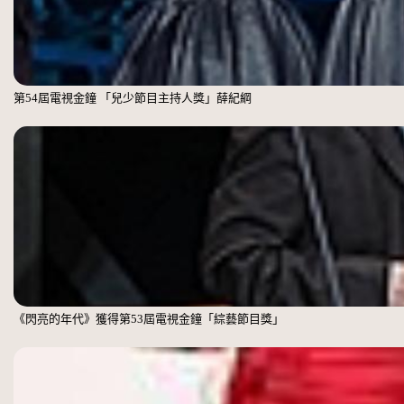
第54屆電視金鐘 「兒少節目主持人獎」薛紀綱
《閃亮的年代》獲得第53屆電視金鐘「綜藝節目獎」