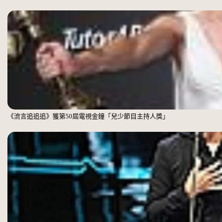
《流言追追追》獲第50屆電視金鐘「兒少節目主持人獎」