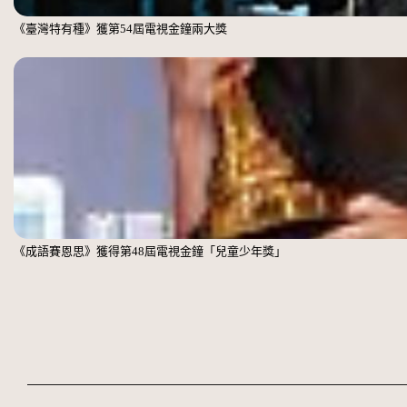
《臺灣特有種》獲第54屆電視金鐘兩大獎
《成語賽恩思》獲得第48屆電視金鐘「兒童少年獎」