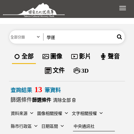
跳到主要內容區塊
展開
分類
關鍵字
搜尋
資料類型
全部
圖像
影片
聲音
文件
3D
13
查詢結果
筆資料
篩選條件
清除全部
資料來源
圖像相關授權
文字相關授權
建檔單位
縣市行政區
日期區間