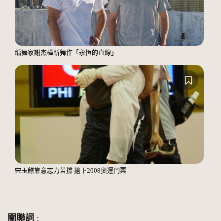
編舞家謝杰樺新舞作「永恆的直線」
宋玉麒靠意志力苦撐 搶下2008奧運門票
關聯詞
: