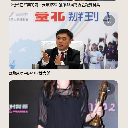
《他們在畢業的前一天爆炸2》獲第53屆電視金鐘雙料獎
台北成功申辦2017世大運