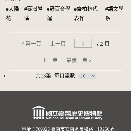
#太陽
#臺灣導
#野百合學
#齊柏林代
#語文學
花
演
運
表作
系
第一頁
上一頁
/ 2 頁
下一頁
最後一頁
共13筆
每頁筆數
地址：709025 臺南市安南區長和路一段250號