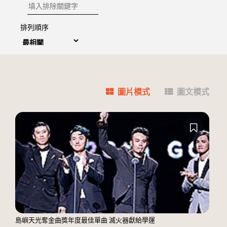
排除關鍵字
排列順序
圖片模式
圖文模式
島嶼天光奪金曲獎年度最佳單曲 滅火器獻給學運