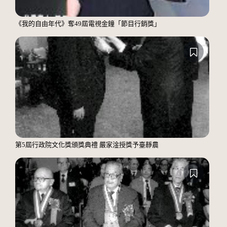
《我的自由年代》奪49屆電視金鐘「節目行銷獎」
第5屆行政院文化獎頒獎典禮 嚴家淦授獎予臺靜農