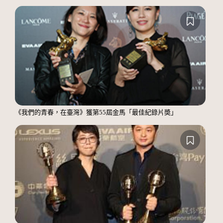
《我們的青春，在臺灣》獲第55屆金馬「最佳紀錄片奬」