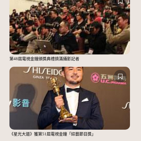
第48屆電視金鐘頒獎典禮擠滿攝影記者
《星光大道》獲第51屆電視金鐘「綜藝節目獎」