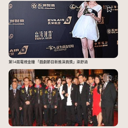
第54屆電視金鐘 「戲劇節目新進演員獎」梁舒涵