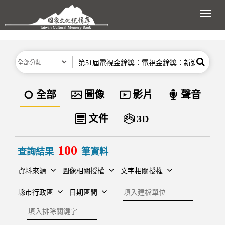
跳到主要內容區塊
展開
分類
關鍵字
搜尋
資料類型
全部
圖像
影片
聲音
文件
3D
100
查詢結果
筆資料
資料來源
圖像相關授權
文字相關授權
建檔單位
縣市行政區
日期區間
排除關鍵字