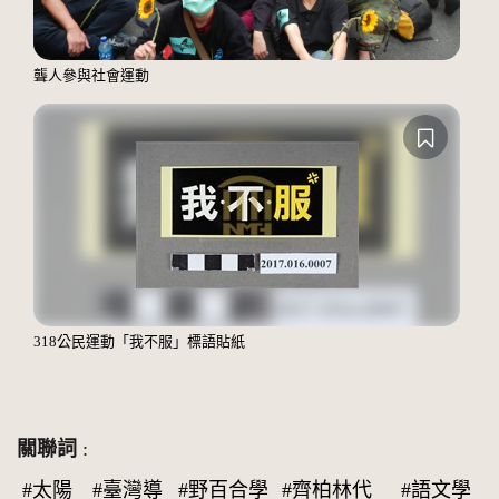
聾人參與社會運動
318公民運動「我不服」標語貼紙
關聯詞
:
#太陽
#臺灣導
#野百合學
#齊柏林代
#語文學