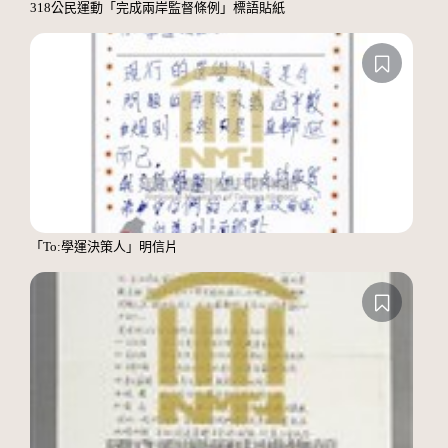
318公民運動「完成兩岸監督條例」標語貼紙
「To:學運決策人」明信片