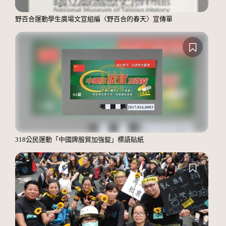
野百合運動學生廣場文宣組編〈野百合的春天〉宣傳單
318公民運動「中國牌服貿加強錠」標語貼紙