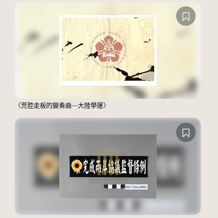
〈荒腔走板的變奏曲—大陸學運〉