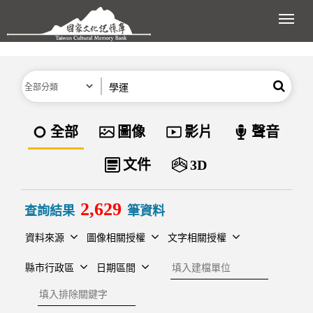
跳到主要內容區塊
展開
分類
關鍵字
搜尋
資料類型
全部
圖像
影片
聲音
文件
3D
2,629
查詢結果
筆資料
資料來源
圖像相關授權
文字相關授權
建檔單位
縣市行政區
日期區間
排除關鍵字