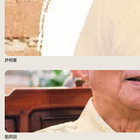
許明薰
劉邦田