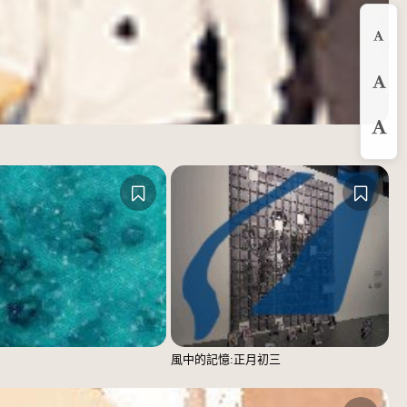
縮
預
放
風中的記憶:正月初三