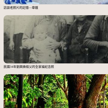
訪談老照片的記憶—章娥
民國34年劉興煥祖父的全家福紀念照