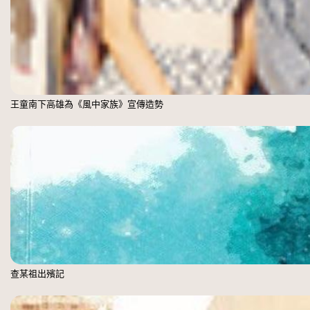
王童南下高雄為《風中家族》宣傳造勢
查某祖出殯記