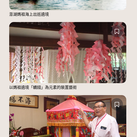
澎湖媽祖海上出巡遶境
以媽祖遶境「轎錢」為元素的裝置藝術