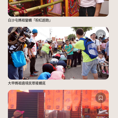
白沙屯媽祖鑾轎「粉紅超跑」
大甲媽祖遶境民眾稜轎底