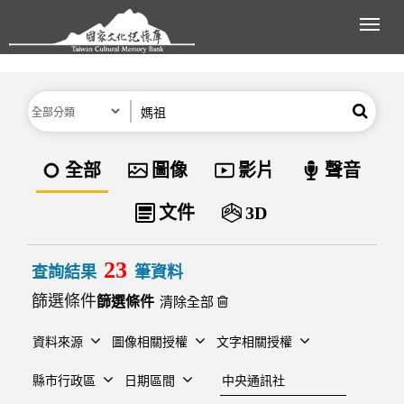
跳到主要內容區塊
展開
分類
關鍵字
搜尋
資料類型
全部
圖像
影片
聲音
文件
3D
23
查詢結果
筆資料
篩選條件
清除全部
資料來源
圖像相關授權
文字相關授權
建檔單位
縣市行政區
日期區間