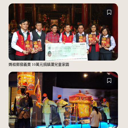
媽祖郵摺義賣 10萬元捐鎮瀾兒童家園