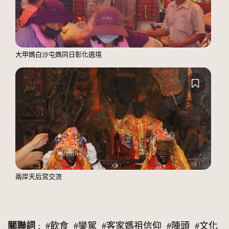
大甲媽白沙屯媽同日彰化遶境
兩岸天后宮交流
關聯詞
:
#飲食
#鑾駕
#客家媽祖信仰
#陣頭
#文化