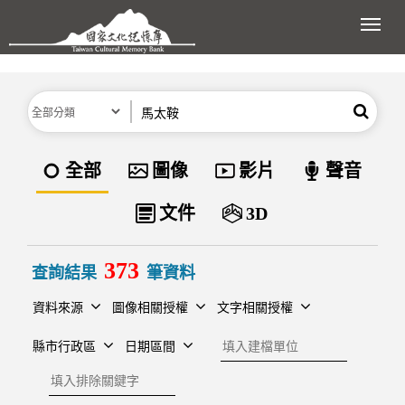
跳到主要內容區塊
展開
分類
關鍵字
搜尋
資料類型
全部
圖像
影片
聲音
文件
3D
373
查詢結果
筆資料
資料來源
圖像相關授權
文字相關授權
建檔單位
縣市行政區
日期區間
排除關鍵字