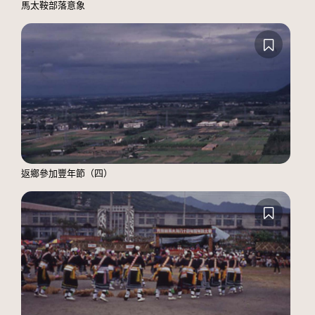
馬太鞍部落意象
返鄉參加豐年節（四）