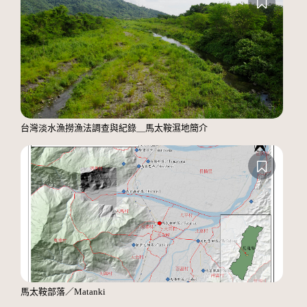
台灣淡水漁撈漁法調查與紀錄＿馬太鞍濕地簡介
馬太鞍部落／Matanki