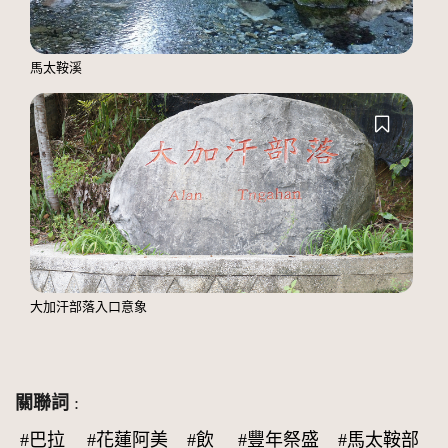
馬太鞍溪
大加汗部落入口意象
關聯詞
:
#巴拉
#花蓮阿美
#飲
#豐年祭盛
#馬太鞍部