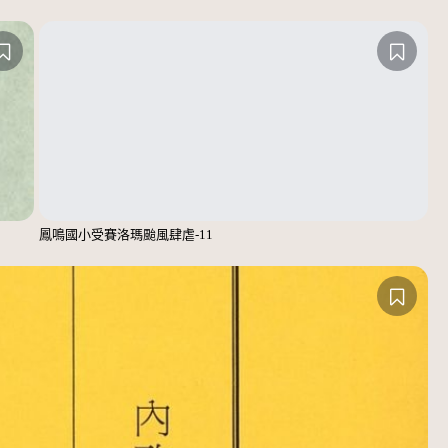
鳳鳴國小受賽洛瑪颱風肆虐-11