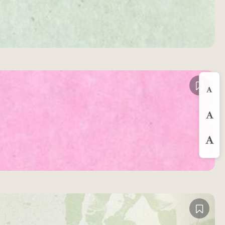
縮
預
放