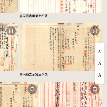
臺東廳告示第七四號
縮
預
臺南縣告示第三八號
放