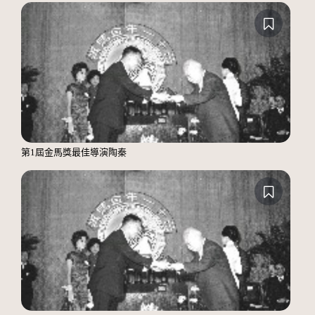
第1屆金馬獎最佳導演陶秦