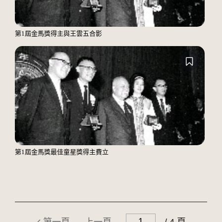
第1屆金馬獎得主與王雲五合影
第1屆金馬獎最佳童星獎得主費立