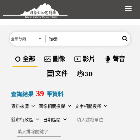
跳到主要內容區塊
展開
分類
關鍵字
搜尋
資料類型
全部
圖像
影片
聲音
文件
3D
39
查詢結果
筆資料
資料來源
圖像相關授權
文字相關授權
建檔單位
縣市行政區
日期區間
排除關鍵字