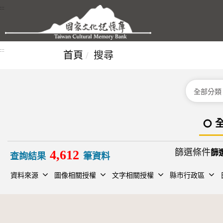
跳到主要內容區塊
:::
:::
首頁
搜尋
分類
篩選條件
4,612
查詢結果
筆資料
資料來源
圖像相關授權
文字相關授權
縣市行政區