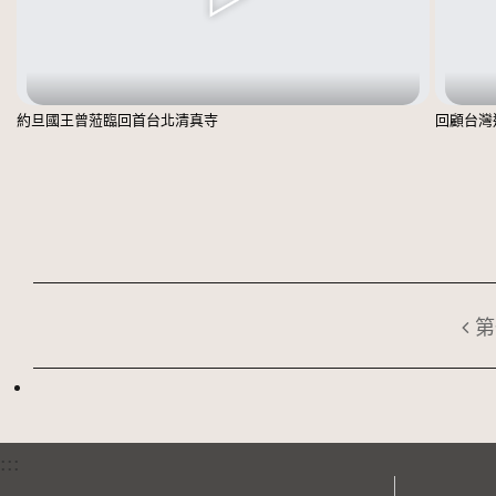
約旦國王曾蒞臨回首台北清真寺
回顧台灣
第
:::