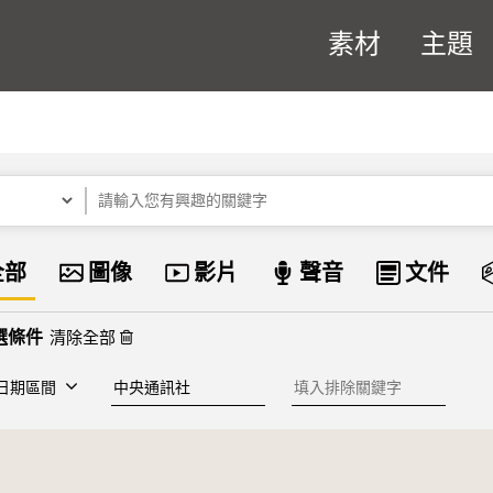
素材
主題
關鍵字
資料類型
全部
圖像
影片
聲音
文件
清除全部
建檔單位
排除關鍵字
日期區間