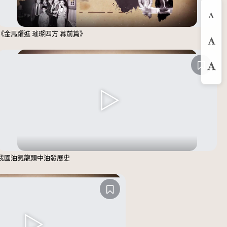
縮
《金馬躍進 璀璨四方 幕前篇》
預
放
我國油氣龍頭中油發展史