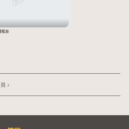
資抵台
一頁