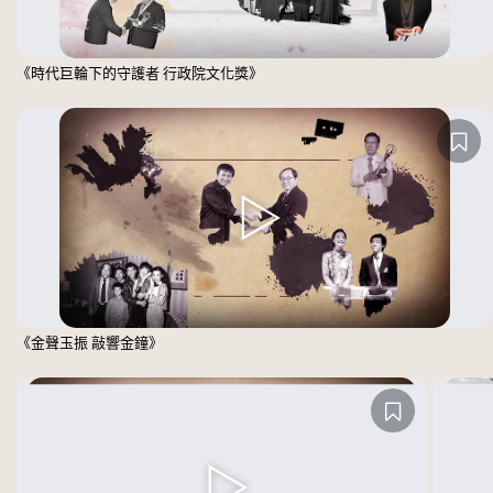
《時代巨輪下的守護者 行政院文化獎》
《金聲玉振 敲響金鐘》