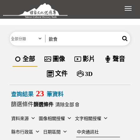
跳到主要內容區塊
展開
分類
關鍵字
搜尋
資料類型
全部
圖像
影片
聲音
文件
3D
23
查詢結果
筆資料
篩選條件
清除全部
資料來源
圖像相關授權
文字相關授權
建檔單位
縣市行政區
日期區間