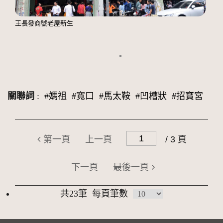
王長發商號老屋新生
關聯詞
:
#媽祖
#寬口
#馬太鞍
#凹槽狀
#招寶宮
第一頁
上一頁
/ 3 頁
下一頁
最後一頁
共23筆
每頁筆數