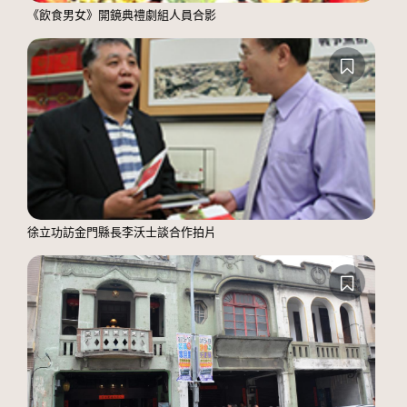
《飲食男女》開鏡典禮劇組人員合影
徐立功訪金門縣長李沃士談合作拍片