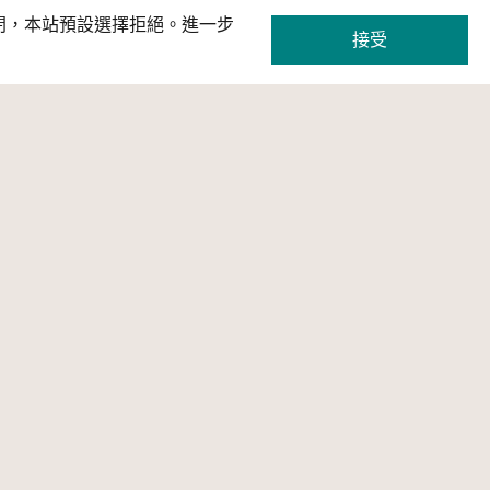
關閉，本站預設選擇拒絕。進一步
接受
策展
網站服務
條款及宣告
主題網站
條款及宣告
教育資源專區
隱私權宣告
OpenAPI專區
網站使用條款
相關連結
著作權爭議處理
聯絡我們
常見問答
常見問答
CC 常見問答集
隱私權宣告
網站使用條款