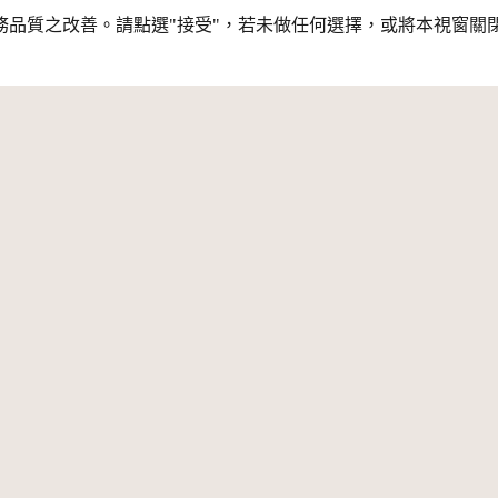
行服務品質之改善。請點選"接受"，若未做任何選擇，或將本視窗
素材
主題
息公告
關於我們
開放資料
新消息
網站簡介
公共財專區
夥伴介紹
CC 專文
策展平臺
資料授權規範
網站簡介
資料授權規範
條款與宣告