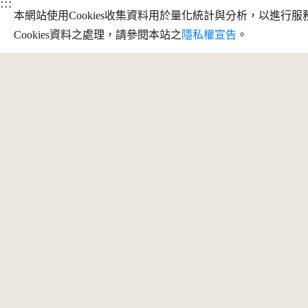
:::
本網站使用Cookies收集資料用於量化統計與分析，以進
Cookies資料之處理，請參閱本站之
隱私權宣告
。
訊
地址：709025 臺南市安南區長和路一段
250號
最
服務時段：周一至周五 09:30 - 12:30、
13:30 - 17:30
客服信箱
Facebook
instagram
youtube
copyright @ 國立臺灣歷史博物館 版權所有
建議瀏覽器 Firefox、Chrome、edge 以上版本