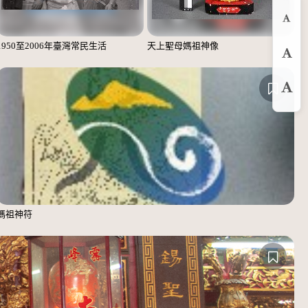
縮
1950至2006年臺灣常民生活
天上聖母媽祖神像
預
放
媽祖神符