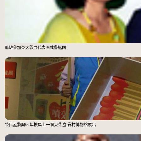
郎雄參加亞太影展代表團載譽返國
榮民孟繁興60年搜集上千個火柴盒 眷村博物館展出