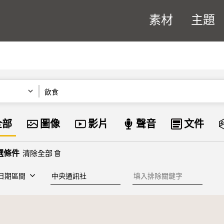
素材
主題
關鍵字
資料類型
全部
圖像
影片
聲音
文件
清除全部
建檔單位
排除關鍵字
日期區間