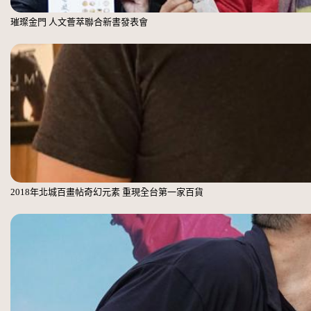
璀璨金門 人文薈萃聯合新書發表會
2018年北城百畫帖奇幻元素 重現全台第一家百貨