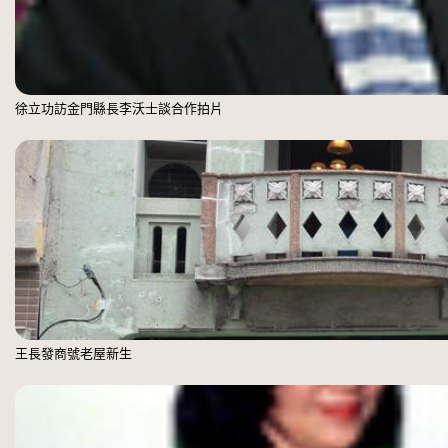
徐立功訪金門縣長李沃士談合作拍片
王長發商號老屋新生