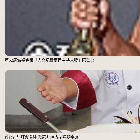
第52屆電視金鐘「人文紀實節目主持人獎」陳耀忠
台南古早味好食節 總舖師推古早味辦桌宴