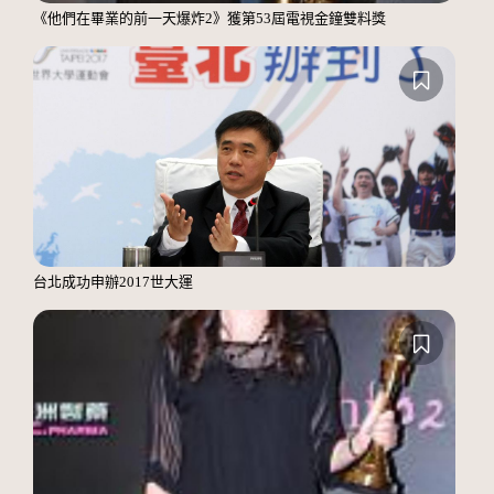
《他們在畢業的前一天爆炸2》獲第53屆電視金鐘雙料獎
台北成功申辦2017世大運