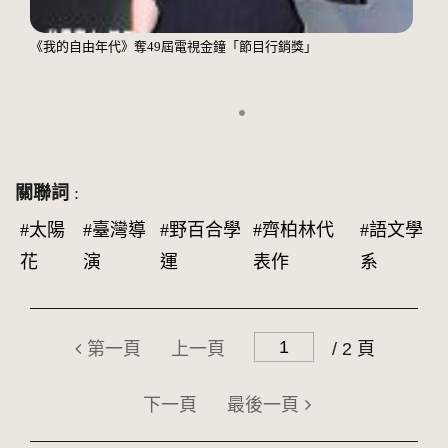
《我的自由年代》奪49屆電視金鐘「節目行銷獎」
關聯詞
:
#太陽
#臺灣導
#野百合學
#齊柏林代
#語文學
花
演
運
表作
系
第一頁
上一頁
/ 2 頁
下一頁
最後一頁