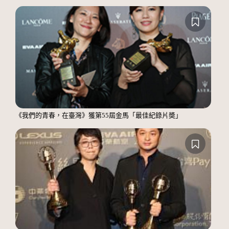
《我們的青春，在臺灣》獲第55屆金馬「最佳紀錄片奬」