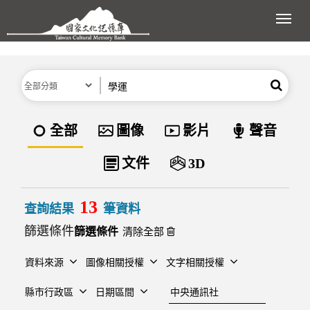
跳到主要內容區塊
展開
分類
關鍵字
搜尋
資料類型
全部
圖像
影片
聲音
文件
3D
13
查詢結果
筆資料
篩選條件
清除全部
資料來源
圖像相關授權
文字相關授權
建檔單位
縣市行政區
日期區間