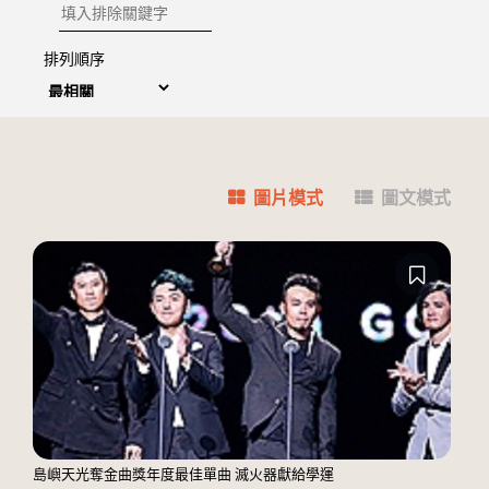
排除關鍵字
排列順序
圖片模式
圖文模式
島嶼天光奪金曲獎年度最佳單曲 滅火器獻給學運