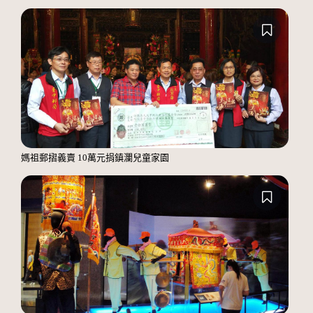
媽祖郵摺義賣 10萬元捐鎮瀾兒童家園