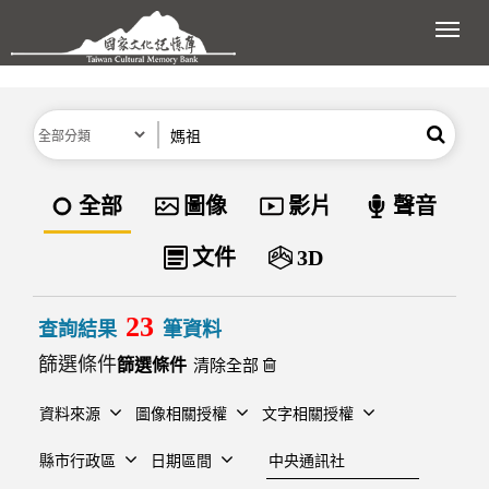
跳到主要內容區塊
展開
分類
關鍵字
搜尋
資料類型
全部
圖像
影片
聲音
文件
3D
23
查詢結果
筆資料
篩選條件
清除全部
資料來源
圖像相關授權
文字相關授權
建檔單位
縣市行政區
日期區間