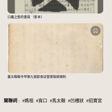
口腹之慾的書寫 （影本）
臺北縣縣令甲第九號飲食店營業取締規則
關聯詞
:
#媽祖
#寬口
#馬太鞍
#凹槽狀
#招寶宮