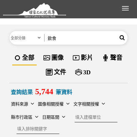
跳到主要內容區塊
展開
分類
關鍵字
搜尋
資料類型
全部
圖像
影片
聲音
文件
3D
5,744
查詢結果
筆資料
資料來源
圖像相關授權
文字相關授權
建檔單位
縣市行政區
日期區間
排除關鍵字