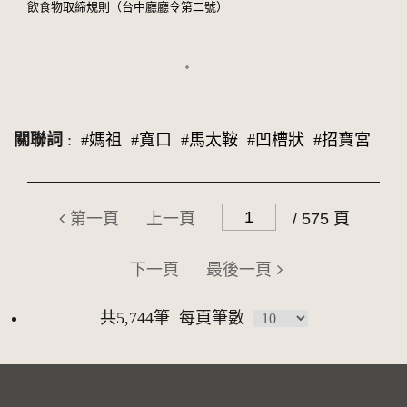
飲食物取締規則（台中廳廳令第二號）
關聯詞
:
#媽祖
#寬口
#馬太鞍
#凹槽狀
#招寶宮
第一頁
上一頁
/ 575 頁
下一頁
最後一頁
共5,744筆
每頁筆數