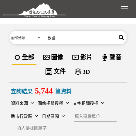
跳到主要內容區塊
展開
分類
關鍵字
搜尋
資料類型
全部
圖像
影片
聲音
文件
3D
5,744
查詢結果
筆資料
資料來源
圖像相關授權
文字相關授權
建檔單位
縣市行政區
日期區間
排除關鍵字