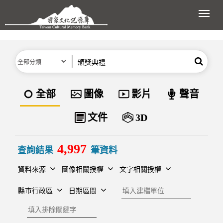
跳到主要內容區塊
展開
分類
關鍵字
搜尋
資料類型
全部
圖像
影片
聲音
文件
3D
4,997
查詢結果
筆資料
資料來源
圖像相關授權
文字相關授權
建檔單位
縣市行政區
日期區間
排除關鍵字