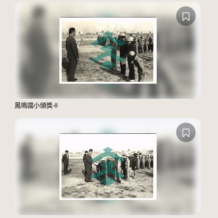
鳳鳴國小頒獎-8