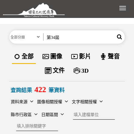
跳到主要內容區塊
展開
分類
關鍵字
搜尋
資料類型
全部
圖像
影片
聲音
文件
3D
422
查詢結果
筆資料
資料來源
圖像相關授權
文字相關授權
建檔單位
縣市行政區
日期區間
排除關鍵字