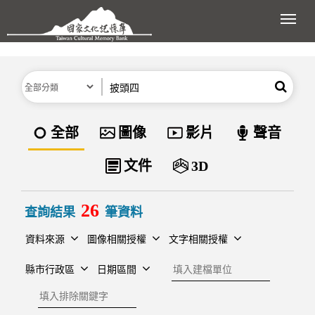
跳到主要內容區塊
展開
分類
關鍵字
搜尋
資料類型
全部
圖像
影片
聲音
文件
3D
26
查詢結果
筆資料
資料來源
圖像相關授權
文字相關授權
建檔單位
縣市行政區
日期區間
排除關鍵字