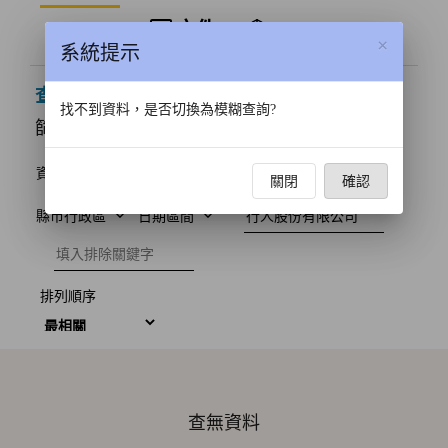
文件
3D
×
系統提示
0
查詢結果
筆資料
找不到資料，是否切換為模糊查詢?
篩選條件
清除全部
資料來源
圖像相關授權
文字相關授權
關閉
確認
建檔單位
縣市行政區
日期區間
排除關鍵字
排列順序
查無資料