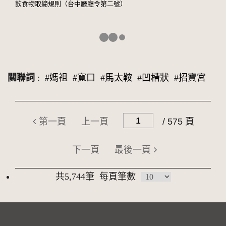
飲食物取締規則（台中廳廳令第二號）
關聯詞
:
#媽祖
#寬口
#馬太鞍
#凹槽狀
#招寶宮
第一頁
上一頁
/ 575 頁
下一頁
最後一頁
共5,744筆
每頁筆數