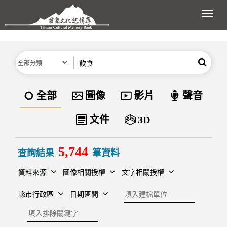
跳到主要內容區塊
展開
分類
關鍵字
搜尋
資料類型
全部
圖像
影片
聲音
文件
3D
5,744
查詢結果
筆資料
資料來源
圖像相關授權
文字相關授權
建檔單位
縣市行政區
日期區間
排除關鍵字