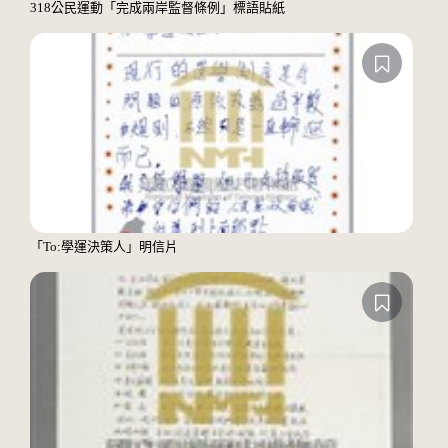
318公民運動「完成兩岸監督條例」標語貼紙
「To:學運決策人」明信片