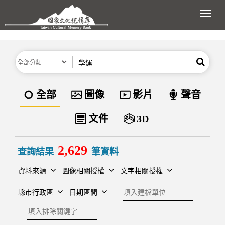
跳到主要內容區塊
展開
分類
關鍵字
搜尋
資料類型
全部
圖像
影片
聲音
文件
3D
2,629
查詢結果
筆資料
資料來源
圖像相關授權
文字相關授權
建檔單位
縣市行政區
日期區間
排除關鍵字