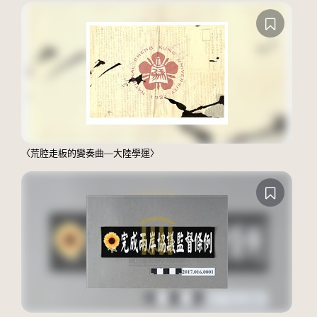
〈荒腔走板的變奏曲—大陸學運〉