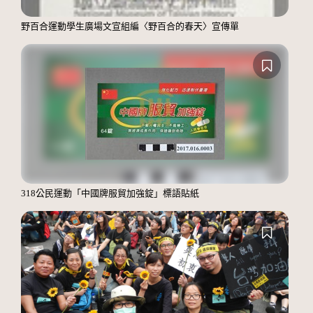
野百合運動學生廣場文宣組編〈野百合的春天〉宣傳單
318公民運動「中國牌服貿加強錠」標語貼紙