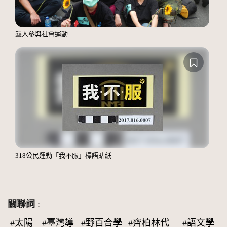
聾人參與社會運動
318公民運動「我不服」標語貼紙
關聯詞
:
#太陽
#臺灣導
#野百合學
#齊柏林代
#語文學