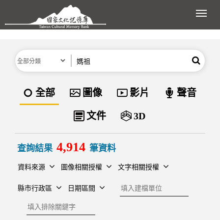
跳到主要內容區塊
展開
分類
關鍵字
搜尋
資料類型
全部
圖像
影片
聲音
文件
3D
4,914
查詢結果
筆資料
資料來源
圖像相關授權
文字相關授權
建檔單位
縣市行政區
日期區間
排除關鍵字