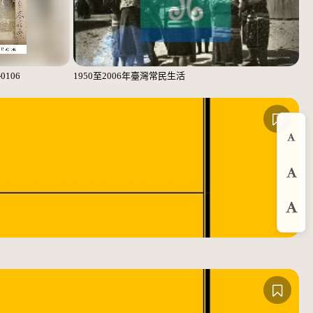
106
1950至2006年臺灣常民生活
縮
預
放