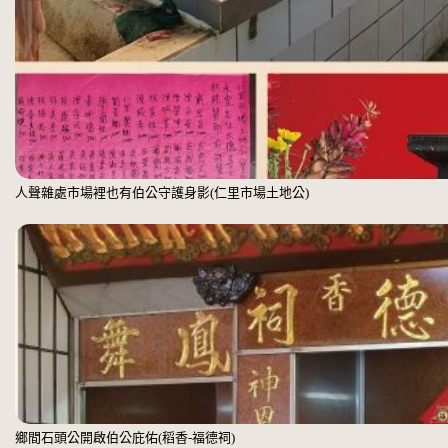
人聲雜處市場裡也有伯公守護身影(仁里市場土地公)
鄉間石頭公開啟伯公庇佑(稻香-福德祠)