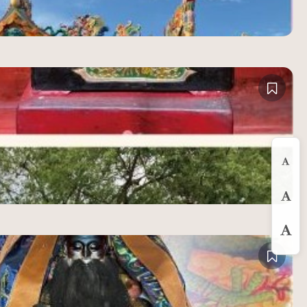
縮
預
放