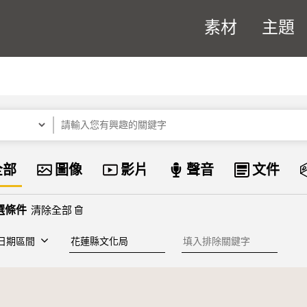
素材
主題
關鍵字
資料類型
全部
圖像
影片
聲音
文件
清除全部
建檔單位
排除關鍵字
日期區間