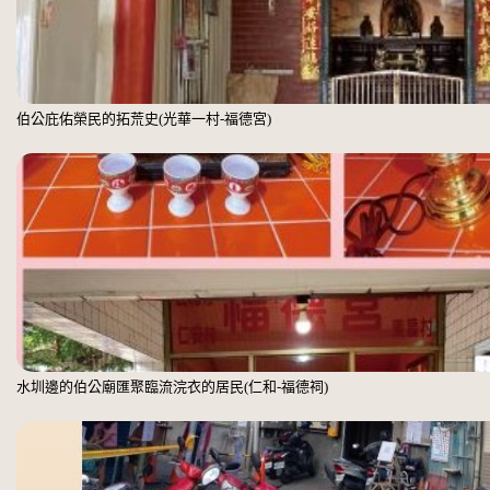
伯公庇佑榮民的拓荒史(光華一村-福德宮)
水圳邊的伯公廟匯聚臨流浣衣的居民(仁和-福德祠)