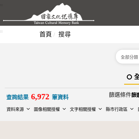
跳到主要內容區塊
:::
:::
首頁
搜尋
分類
篩選條件
6,972
查詢結果
筆資料
資料來源
圖像相關授權
文字相關授權
縣市行政區