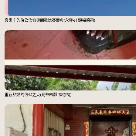
客家庄的伯公信仰與閹雞比賽慶典(永興-庄頭福德祠)
重新點燃的信仰之火(光華四鄰-福德祠)