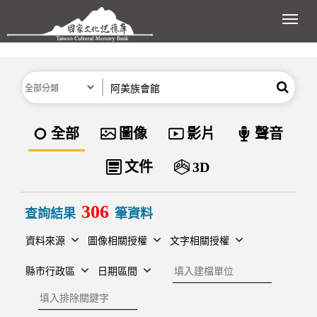
跳到主要內容區塊
展開
分類
關鍵字
搜尋
資料類型
全部
圖像
影片
聲音
文件
3D
306
查詢結果
筆資料
資料來源
圖像相關授權
文字相關授權
建檔單位
縣市行政區
日期區間
排除關鍵字