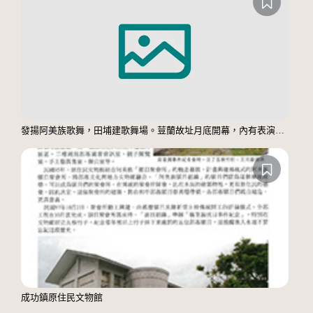
發揚阿美族歌舞，田埔建歌舞場。荳蘭故址月底開幕，內有表演台休息廳
成功鎮原住民文物館