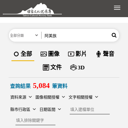
跳到主要內容區塊
展開
分類
關鍵字
搜尋
資料類型
全部
圖像
影片
聲音
文件
3D
5,084
查詢結果
筆資料
資料來源
圖像相關授權
文字相關授權
建檔單位
縣市行政區
日期區間
排除關鍵字