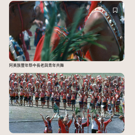
阿美族豐年祭中長老與青年共舞