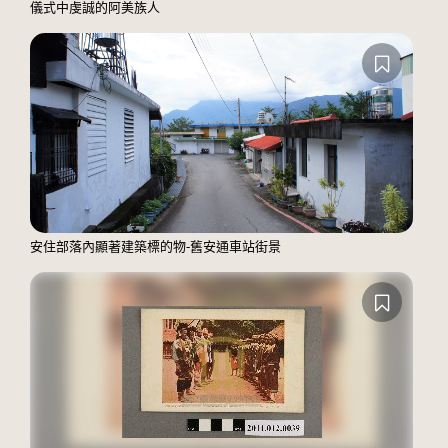
儀式中虔誠的阿美族人
安住部落內顯著建築標的物-舊安通車站街景