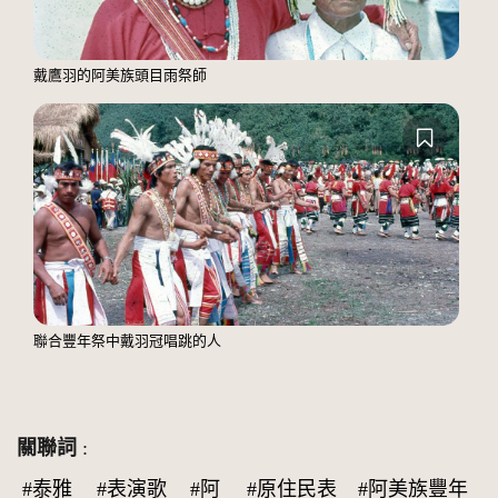
戴鷹羽的阿美族頭目雨祭師
聯合豐年祭中戴羽冠唱跳的人
關聯詞
:
#泰雅
#表演歌
#阿
#原住民表
#阿美族豐年