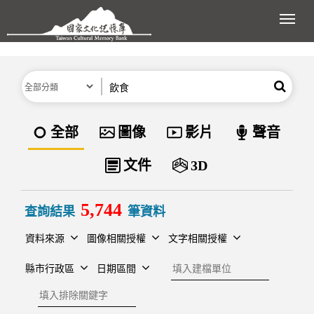
跳到主要內容區塊
展開
分類
關鍵字
搜尋
資料類型
全部
圖像
影片
聲音
文件
3D
5,744
查詢結果
筆資料
資料來源
圖像相關授權
文字相關授權
建檔單位
縣市行政區
日期區間
排除關鍵字