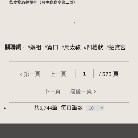
飲食物取締規則（台中廳廳令第二號）
關聯詞
:
#媽祖
#寬口
#馬太鞍
#凹槽狀
#招寶宮
第一頁
上一頁
/ 575 頁
下一頁
最後一頁
共5,744筆
每頁筆數