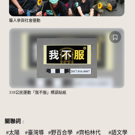
聾人參與社會運動
318公民運動「我不服」標語貼紙
關聯詞
:
#太陽
#臺灣導
#野百合學
#齊柏林代
#語文學