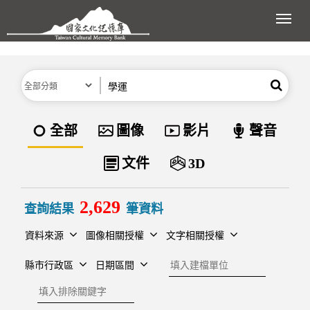
跳到主要內容區塊
展開
分類
關鍵字
搜尋
資料類型
全部
圖像
影片
聲音
文件
3D
2,629
查詢結果
筆資料
資料來源
圖像相關授權
文字相關授權
建檔單位
縣市行政區
日期區間
排除關鍵字