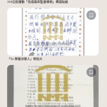
318公民運動「完成兩岸監督條例」標語貼紙
「To:學運決策人」明信片