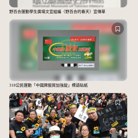
野百合運動學生廣場文宣組編〈野百合的春天〉宣傳單
318公民運動「中國牌服貿加強錠」標語貼紙