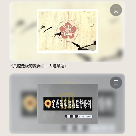
〈荒腔走板的變奏曲—大陸學運〉