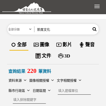
跳到主要內容區塊
展開
分類
關鍵字
搜尋
資料類型
全部
圖像
影片
聲音
文件
3D
220
查詢結果
筆資料
資料來源
圖像相關授權
文字相關授權
建檔單位
縣市行政區
日期區間
排除關鍵字