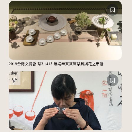
2019台灣文博會-茶3.1415-展場奉茶茶席茶具與花之串聯