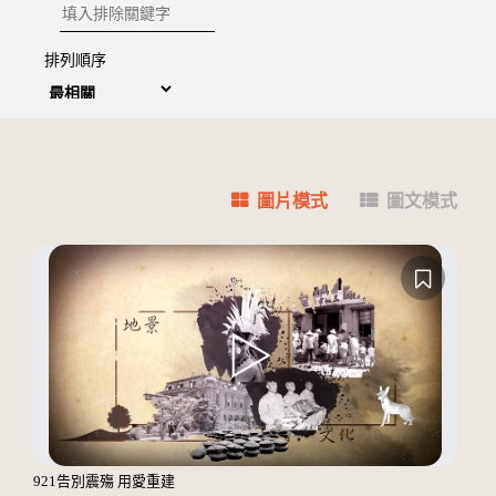
排除關鍵字
排列順序
圖片模式
圖文模式
921告別震殤 用愛重建