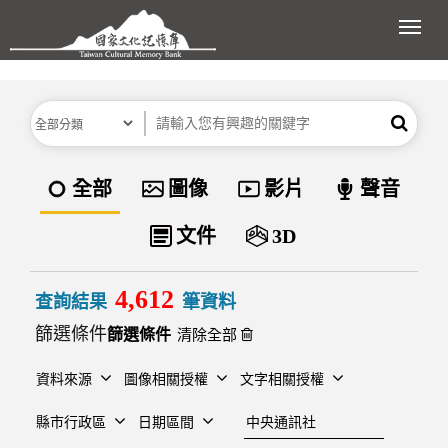
跳到主要內容區塊
展開
分類
關鍵字
搜尋
資料類型
全部
圖像
影片
聲音
文件
3D
4,612
查詢結果
筆資料
篩選條件
清除全部
資料來源
圖像相關授權
文字相關授權
建檔單位
縣市行政區
日期區間