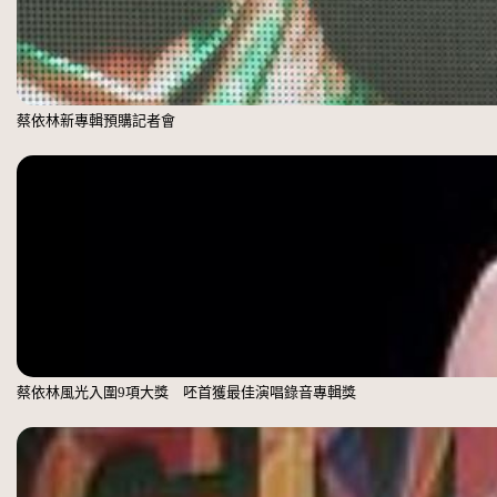
蔡依林新專輯預購記者會
蔡依林風光入圍9項大獎 呸首獲最佳演唱錄音專輯獎