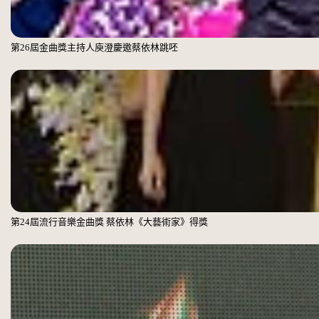
第26屆金曲獎主持人庾澄慶邀蔡依林跳呸
第24屆流行音樂金曲獎 蔡依林《大藝術家》得獎