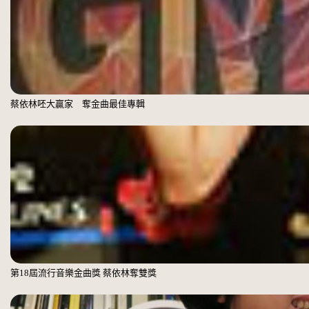
蔡依林呸大贏家 奪金曲最佳專輯
第18屆流行音樂金曲獎 蔡依林奪雙獎