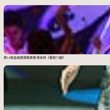
第14屆金曲獎頒獎典禮 蔡依林《看她72變》