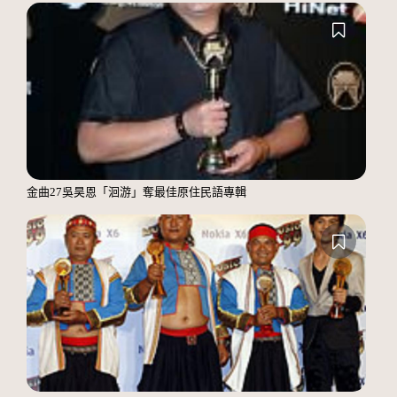
金曲27吳昊恩「洄游」奪最佳原住民語專輯