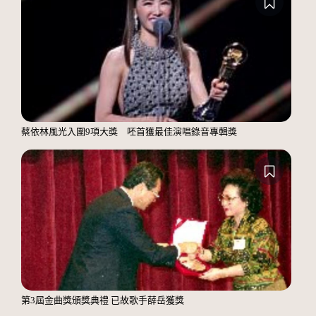
蔡依林風光入圍9項大獎 呸首獲最佳演唱錄音專輯獎
第3屆金曲獎頒獎典禮 已故歌手薛岳獲獎