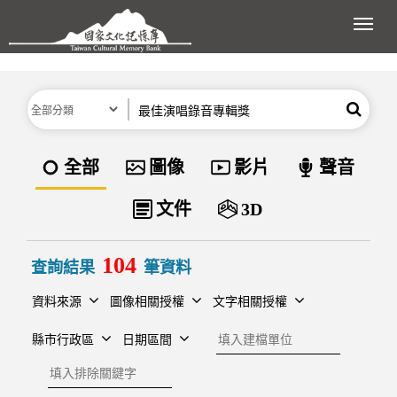
跳到主要內容區塊
展開
分類
關鍵字
搜尋
資料類型
全部
圖像
影片
聲音
文件
3D
104
查詢結果
筆資料
資料來源
圖像相關授權
文字相關授權
建檔單位
縣市行政區
日期區間
排除關鍵字