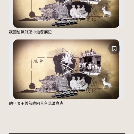
我國油氣龍頭中油發展史
約旦國王曾蒞臨回首台北清真寺