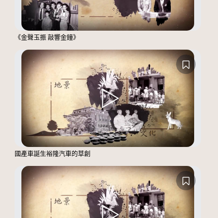
《金聲玉振 敲響金鐘》
國產車誕生裕隆汽車的草創