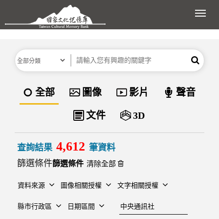
跳到主要內容區塊
展開
分類
關鍵字
搜尋
資料類型
全部
圖像
影片
聲音
文件
3D
4,612
查詢結果
筆資料
篩選條件
清除全部
資料來源
圖像相關授權
文字相關授權
建檔單位
縣市行政區
日期區間