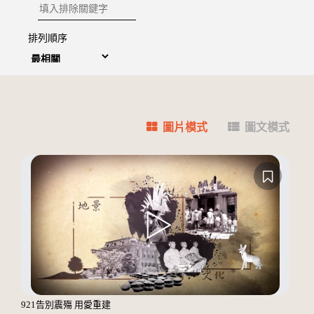
排除關鍵字
排列順序
圖片模式
圖文模式
921告別震殤 用愛重建