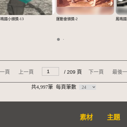
鳴國小頒獎-13
運動會頒獎-2
鳳鳴國
一頁
上一頁
/ 209 頁
下一頁
最後
共4,997筆
每頁筆數
素材
主題