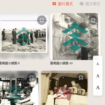
圖片模式
圖文模式
鳳鳴國小頒獎-9
鳳鳴國小頒獎-10
縮
預
放