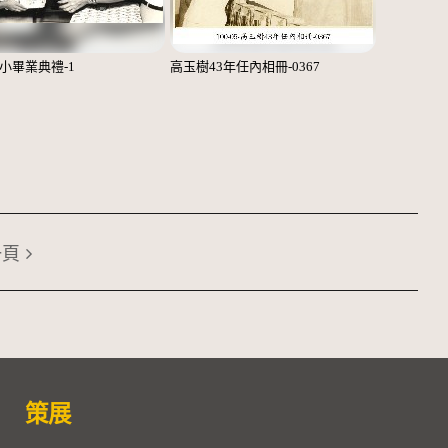
小畢業典禮-1
高玉樹43年任內相冊-0367
一頁
策展