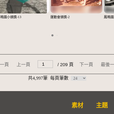
鳴國小頒獎-13
運動會頒獎-2
鳳鳴國
一頁
上一頁
/ 209 頁
下一頁
最後
共4,997筆
每頁筆數
素材
主題