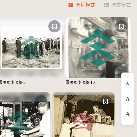
圖片模式
圖文模式
鳳鳴國小頒獎-9
鳳鳴國小頒獎-10
縮
預
放