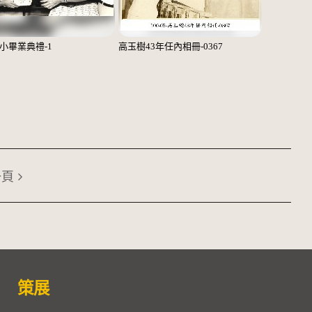
小畢業典禮-1
高玉樹43年任內相冊-0367
一頁
策展