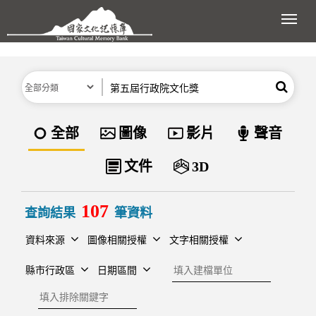
跳到主要內容區塊
展開
分類
關鍵字
搜尋
資料類型
全部
圖像
影片
聲音
文件
3D
107
查詢結果
筆資料
資料來源
圖像相關授權
文字相關授權
建檔單位
縣市行政區
日期區間
排除關鍵字