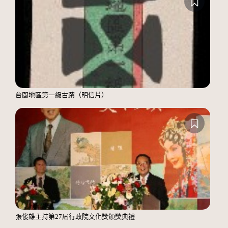
台閩地區第一級古蹟（明信片）
張俊雄主持第27屆行政院文化獎頒獎典禮