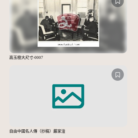
高玉樹大尺寸-0007
自由中國名人傳（抄稿）嚴家淦