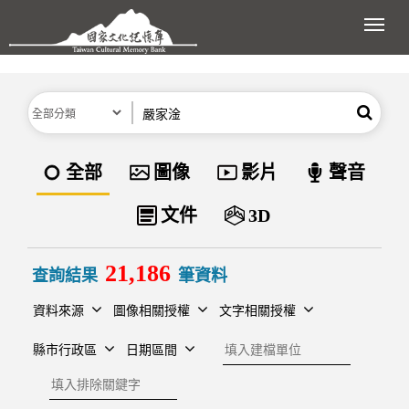
跳到主要內容區塊
展開
分類
關鍵字
搜尋
資料類型
全部
圖像
影片
聲音
文件
3D
21,186
查詢結果
筆資料
資料來源
圖像相關授權
文字相關授權
建檔單位
縣市行政區
日期區間
排除關鍵字