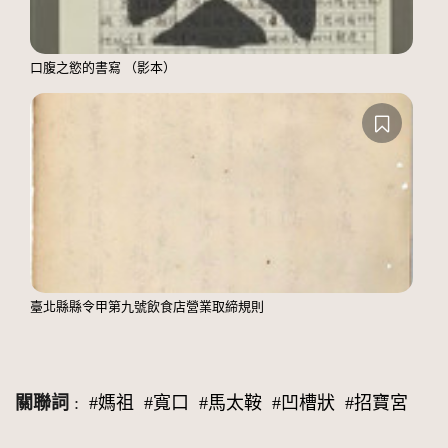
口腹之慾的書寫 （影本）
臺北縣縣令甲第九號飲食店營業取締規則
關聯詞
:
#媽祖
#寬口
#馬太鞍
#凹槽狀
#招寶宮