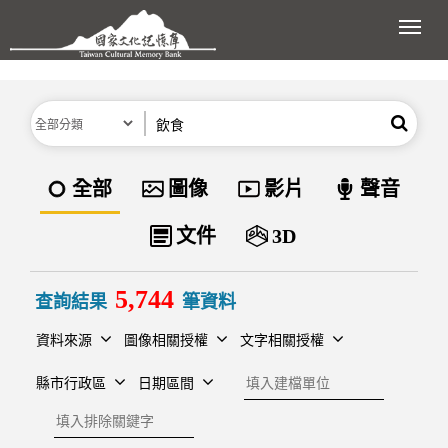
跳到主要內容區塊
展開
分類
關鍵字
搜尋
資料類型
全部
圖像
影片
聲音
文件
3D
5,744
查詢結果
筆資料
資料來源
圖像相關授權
文字相關授權
建檔單位
縣市行政區
日期區間
排除關鍵字