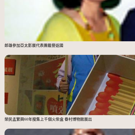
郎雄參加亞太影展代表團載譽返國
榮民孟繁興60年搜集上千個火柴盒 眷村博物館展出