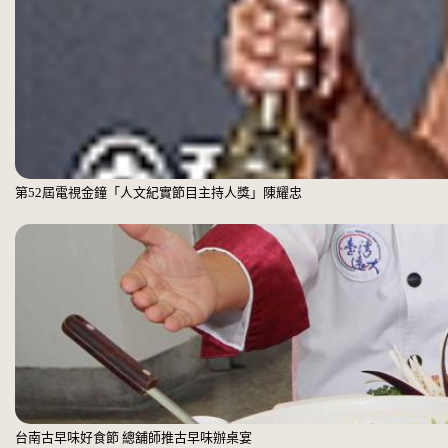
第52屆電視金鐘「人文紀實節目主持人獎」陳耀忠
台南古早味好食節 總舖師推古早味辦桌宴