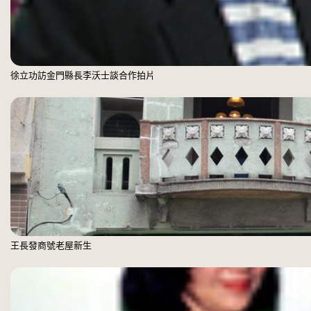
徐立功訪金門縣長李沃士談合作拍片
王長發商號老屋新生