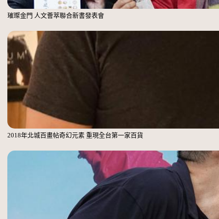
璀璨金門 人文薈萃聯合新書發表會
2018年北城百畫帖奇幻元素 重現全台第一家百貨