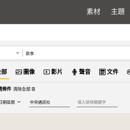
素材
主題
關鍵字
資料類型
全部
圖像
影片
聲音
文件
清除全部
建檔單位
排除關鍵字
日期區間