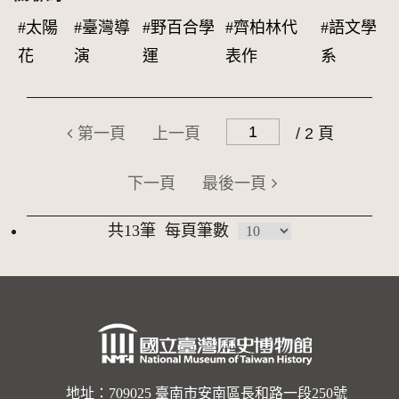
#太陽
#臺灣導
#野百合學
#齊柏林代
#語文學
花
演
運
表作
系
第一頁
上一頁
/ 2 頁
下一頁
最後一頁
共13筆
每頁筆數
地址：709025 臺南市安南區長和路一段250號