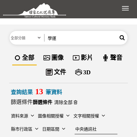
跳到主要內容區塊
展開
分類
關鍵字
搜尋
資料類型
全部
圖像
影片
聲音
文件
3D
13
查詢結果
筆資料
篩選條件
清除全部
資料來源
圖像相關授權
文字相關授權
建檔單位
縣市行政區
日期區間