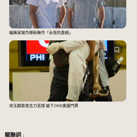
編舞家謝杰樺新舞作「永恆的直線」
宋玉麒靠意志力苦撐 搶下2008奧運門票
關聯詞
: