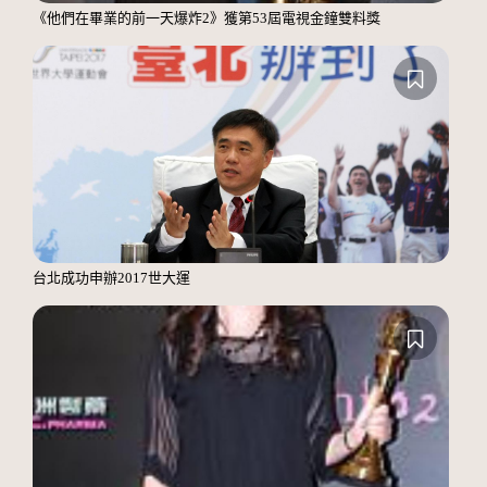
《他們在畢業的前一天爆炸2》獲第53屆電視金鐘雙料獎
台北成功申辦2017世大運