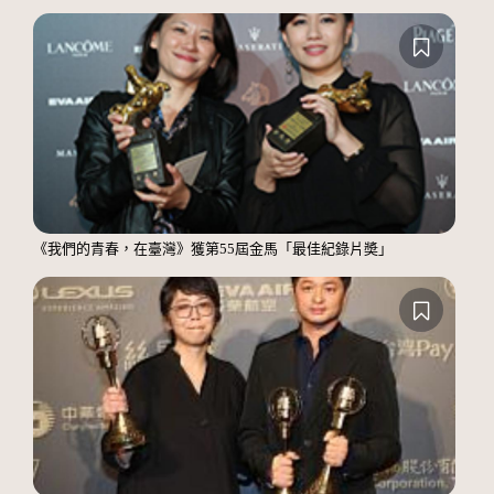
《我們的青春，在臺灣》獲第55屆金馬「最佳紀錄片奬」