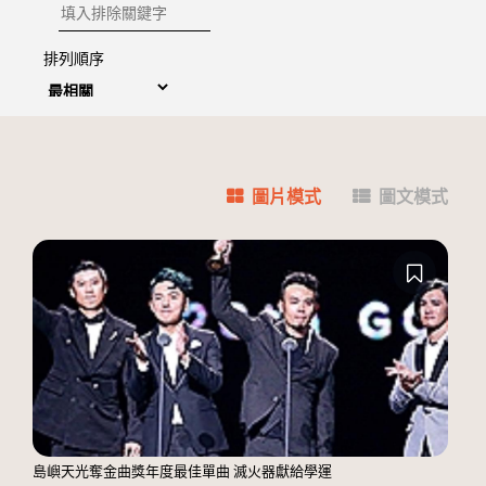
排除關鍵字
排列順序
圖片模式
圖文模式
島嶼天光奪金曲獎年度最佳單曲 滅火器獻給學運