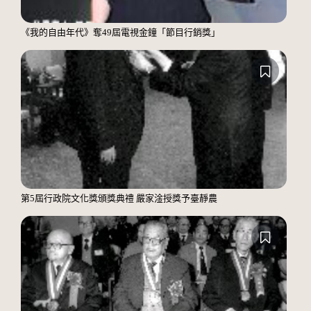
《我的自由年代》奪49屆電視金鐘「節目行銷獎」
第5屆行政院文化獎頒獎典禮 嚴家淦授獎予臺靜農