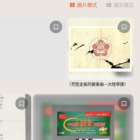
圖片模式
圖文模式
〈荒腔走板的變奏曲—大陸學運〉