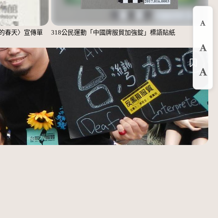
縮
的春天〉宣傳單
318公民運動「中國牌服貿加強錠」標語貼紙
預
放