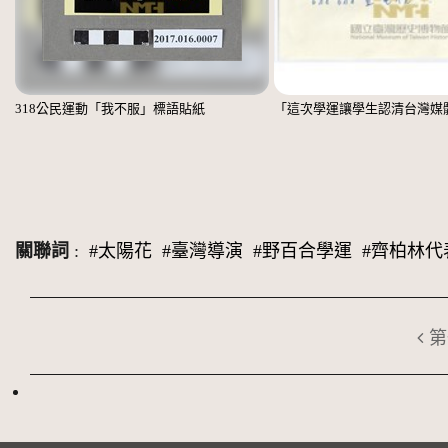
318公民運動「我不服」標語貼紙
關聯詞
:
#太陽花
#臺灣導演
#野百合學運
#齊柏林代
第