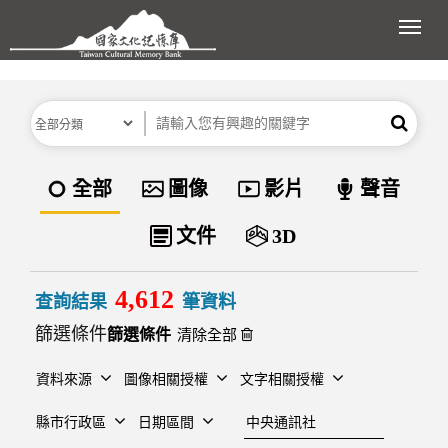
跳到主要內容區塊
展開
分類
關鍵字
搜尋
資料類型
全部
圖像
影片
聲音
文件
3D
4,612
查詢結果
筆資料
篩選條件
清除全部
資料來源
圖像相關授權
文字相關授權
建檔單位
縣市行政區
日期區間