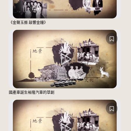
《金聲玉振 敲響金鐘》
國產車誕生裕隆汽車的草創