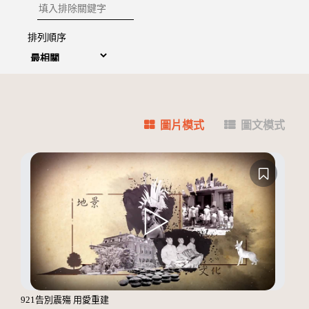
排除關鍵字
排列順序
圖片模式
圖文模式
921告別震殤 用愛重建