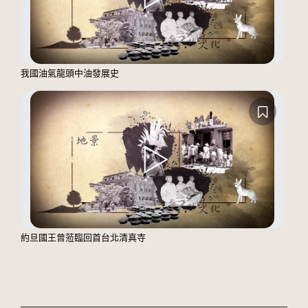
我國油氣龍頭中油發展史
約旦國王曾蒞臨回首台北清真寺