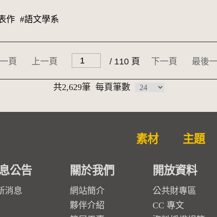
表作
#語文學系
一頁
上一頁
/ 110 頁
下一頁
最後
共2,629筆
每頁筆數
素材
主題
息公告
關於我們
開放資料
新消息
網站簡介
公共財專區
夥伴介紹
CC 專文