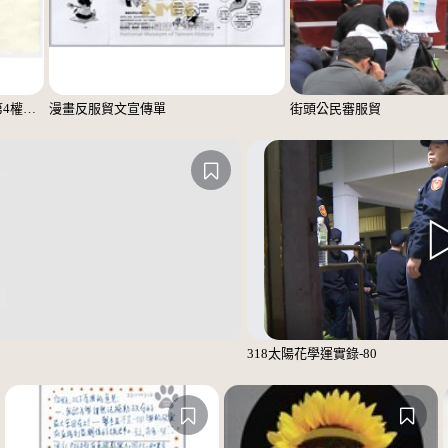
「這次學運讓學生認清台灣媒體第4權的崩壞」便利貼
漫畫反服貿文宣傳單
街頭公民審服貿
318太陽花學運實錄-80