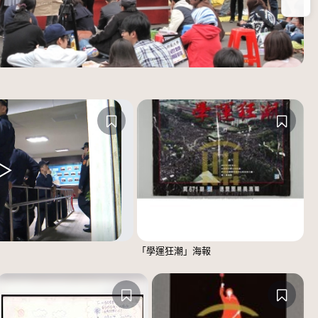
放
「學運狂潮」海報