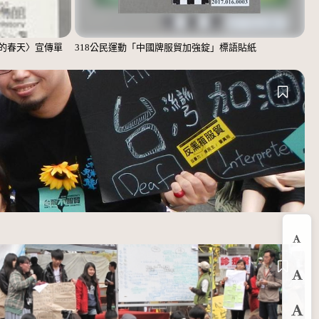
的春天〉宣傳單
318公民運動「中國牌服貿加強錠」標語貼紙
縮
預