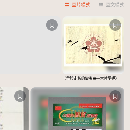
圖片模式
圖文模式
〈荒腔走板的變奏曲—大陸學運〉