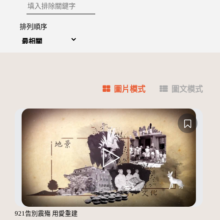
排除關鍵字
排列順序
圖片模式
圖文模式
921告別震殤 用愛重建