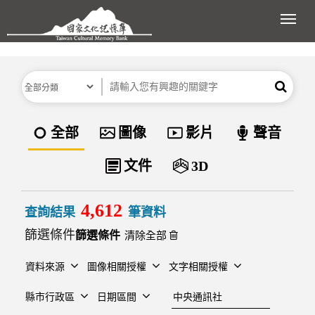
跳到主要內容區塊
展開
分類
關鍵字
搜尋
資料類型
全部
圖像
影片
聲音
文件
3D
4,612
查詢結果
筆資料
篩選條件
清除全部
資料來源
圖像相關授權
文字相關授權
建檔單位
縣市行政區
日期區間