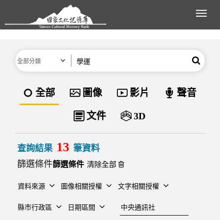
跳到主要內容區塊
展開
分類
關鍵字
搜尋
資料類型
全部
圖像
影片
聲音
文件
3D
13
查詢結果
筆資料
篩選條件
清除全部
資料來源
圖像相關授權
文字相關授權
建檔單位
縣市行政區
日期區間