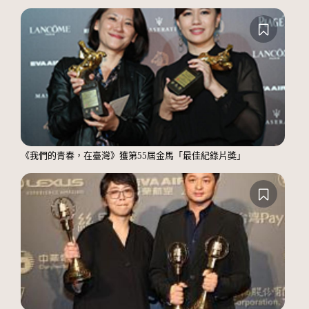
《我們的青春，在臺灣》獲第55屆金馬「最佳紀錄片奬」