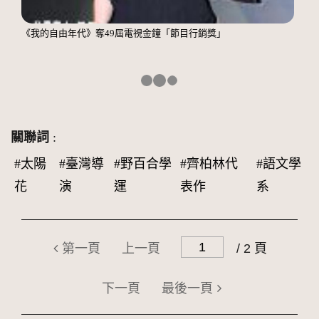
《我的自由年代》奪49屆電視金鐘「節目行銷獎」
關聯詞
:
#太陽
#臺灣導
#野百合學
#齊柏林代
#語文學
花
演
運
表作
系
第一頁
上一頁
/ 2 頁
下一頁
最後一頁