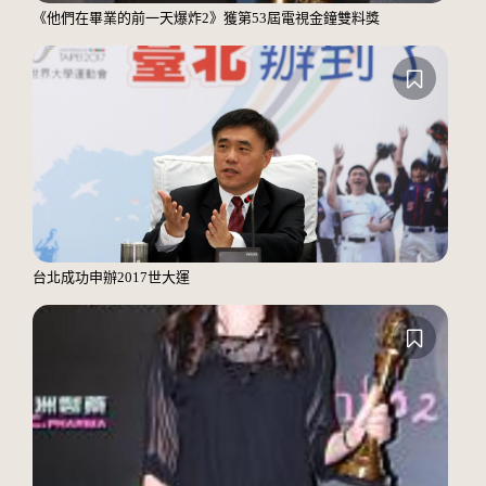
《他們在畢業的前一天爆炸2》獲第53屆電視金鐘雙料獎
台北成功申辦2017世大運