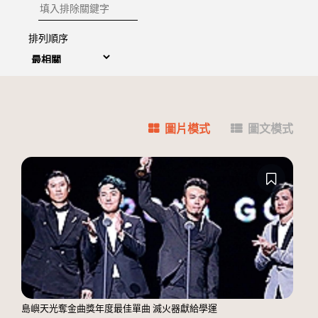
排除關鍵字
排列順序
圖片模式
圖文模式
島嶼天光奪金曲獎年度最佳單曲 滅火器獻給學運