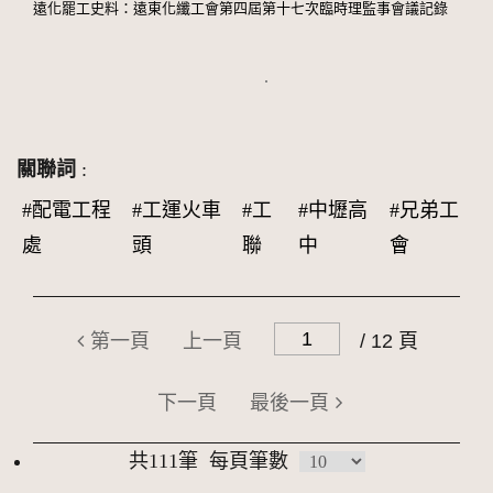
遠化罷工史料：遠東化纖工會第四屆第十七次臨時理監事會議記錄
關聯詞
:
#配電工程
#工運火車
#工
#中壢高
#兄弟工
處
頭
聯
中
會
第一頁
上一頁
/ 12 頁
下一頁
最後一頁
共111筆
每頁筆數