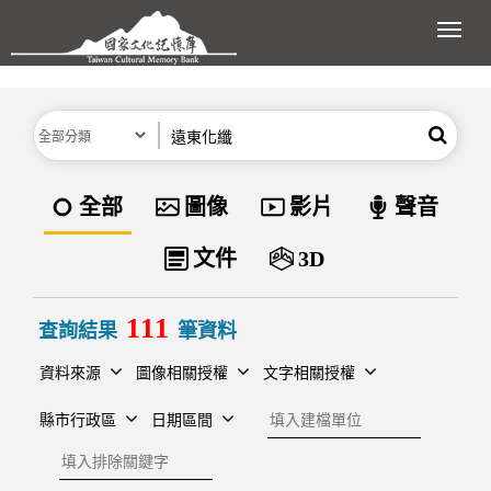
跳到主要內容區塊
展開
分類
關鍵字
搜尋
資料類型
全部
圖像
影片
聲音
文件
3D
111
查詢結果
筆資料
資料來源
圖像相關授權
文字相關授權
建檔單位
縣市行政區
日期區間
排除關鍵字