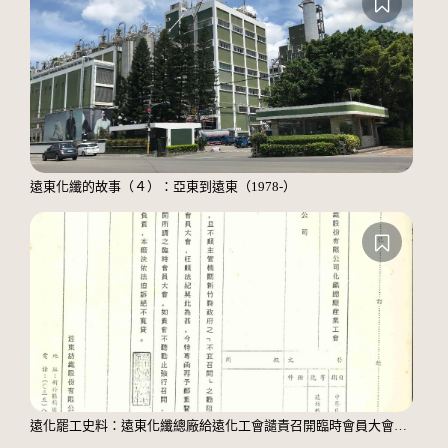
遠東化纖的故事（４）：亞東到遠東（1978-）
遠化罷工史料：遠東化纖總廠給遠化工會譴責召開臨時會員大會之公函