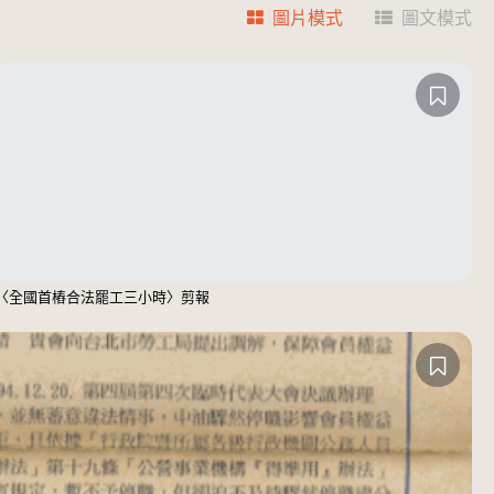
圖片模式
圖文模式
〈全國首樁合法罷工三小時〉剪報