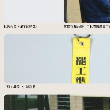
林哲台撰〈罷工的研究〉
民國78年台達化工林園廠產業工
「罷工準備中」鑰匙圈