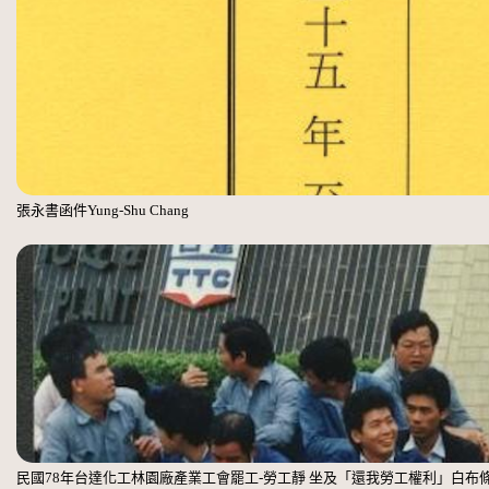
張永書函件Yung-Shu Chang
民國78年台達化工林園廠產業工會罷工-勞工靜 坐及「還我勞工權利」白布