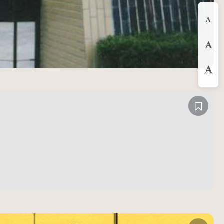
縮
預
放